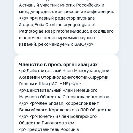
Активный участник многих Российских и
международных конгрессов и конференций.
</p> <p>Главный редактор журнала
&ldquo;Folia Otorhinolaryngologiae et
Pathologiae Respiratoriae&rdquo;, входящего
в перечень рецензируемых научных
изданий, рекомендуемых ВАК.</p>
Членство в проф. организациях
<p>Действительный Член Международной
Академии Оториноларингологии-Хирургии
Головы и Шеи (IAO-HNS).</p>
<p>Действительный Член Немецкого
Научного Общества Оториноларингологов.
</p> <p>Член &ndash; корреспондент
Бельгийского Королевского ЛОР Общества.
</p> <p>Почетный член Болгарского
Общества Ринологов.</p>
<p>Представитель России в