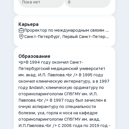
Пока нет
6
Карьера
Проректор по международным связям ПСПбГМУ им.акад.И.П.Павлова, Заведующий кафедрой оториноларингологии с клиникой ПСПбГМУ им. акад,И.П.Павлова
Санкт-Петербург, Первый Санкт-Петербургскогий государственный медицинский университет им. акад. И.П. Павлова
Образование
<p>В 1994 году окончил Санкт-
Петербургский медицинский университет
им. акад. И.П. Павлова.<br /> В 1995 году
окончил клиническую интернатуру, а в 1997
году &ndash; клиническую ординатуру по
оториноларингологии СПбГМУ им. И.П.
Павлова.<br /> В 1997 году был зачислен в
очную аспирантуру по специальности
болезни, уха, горла и носа на кафедре
оториноларингологии СПбГМУ им. акад.
И.П.Павлова.<br /> C 2008 года по 2019 год -