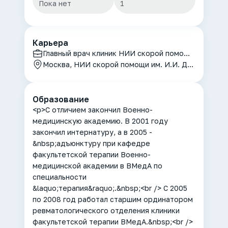
Пока нет
1
Карьера
Главный врач клиник НИИ скорой помощи им. И.И. Джанелидзе
Москва, НИИ скорой помощи им. И.И. Джанелидзе
Образование
<p>С отличием закончил Военно-
медицинскую академию. В 2001 году
закончил интернатуру, а в 2005 -
&nbsp;адъюнктуру при кафедре
факультетской терапии Военно-
медицинской академии в ВМедА по
специальности
&laquo;терапия&raquo;.&nbsp;<br /> С 2005
по 2008 год работал старшим ординатором
ревматологического отделения клиники
факультетской терапии ВМедА.&nbsp;<br />