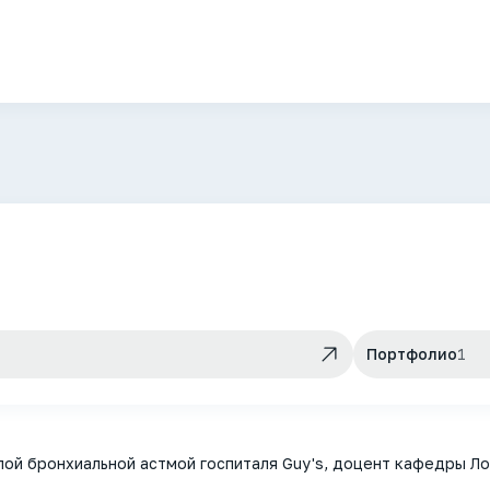
Портфолио
1
лой бронхиальной астмой госпиталя Guy's, доцент кафедры 