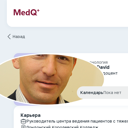
Назад
Пульмонология
Jackson David
Профессор. доцент
Календарь
Пока нет
Карьера
Руководитель центра ведения пациентов с тяже
Лондонский Королевский Колледж