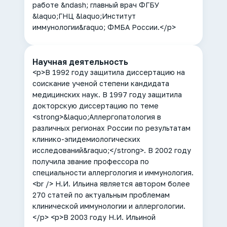
работе &ndash; главный врач ФГБУ
&laquo;ГНЦ &laquo;Институт
иммунологии&raquo; ФМБА России.</p>
Научная деятельность
<p>В 1992 году защитила диссертацию на
соискание ученой степени кандидата
медицинских наук. В 1997 году защитила
докторскую диссертацию по теме
<strong>&laquo;Аллергопатология в
различных регионах России по результатам
клинико-эпидемиологических
исследований&raquo;</strong>. В 2002 году
получила звание профессора по
специальности аллергология и иммунология.
<br /> Н.И. Ильина является автором более
270 статей по актуальным проблемам
клинической иммунологии и аллергологии.
</p> <p>В 2003 году Н.И. Ильиной