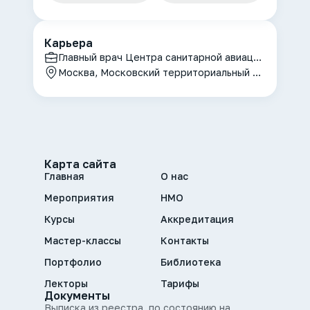
Карьера
Главный врач Центра санитарной авиации и экстренной медицинской помощи НМХЦ им. Н.И. Пирогова, врач анестезиолог - реаниматолог
Москва, Московский территориальный научно-практический центр медицины катастроф (ЦЭМП) ДЗМ, Государственное бюджетное учреждение города Москвы «Московский центр Аккредитации и Профессионального Развития в Сфере Здравоохранения»
Карта сайта
Главная
О нас
Мероприятия
НМО
Курсы
Аккредитация
Мастер-классы
Контакты
Портфолио
Библиотека
Лекторы
Тарифы
Документы
Выписка из реестра, по состоянию на