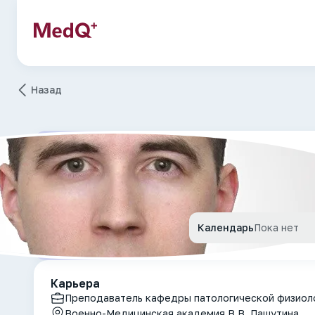
Назад
Пептидология
Макеев Никита Вяче
Старший лейтенант мед
Календарь
Пока нет
Карьера
Преподаватель кафедры патологической физиол
Военно-Медицинская академия В.В. Пашутина