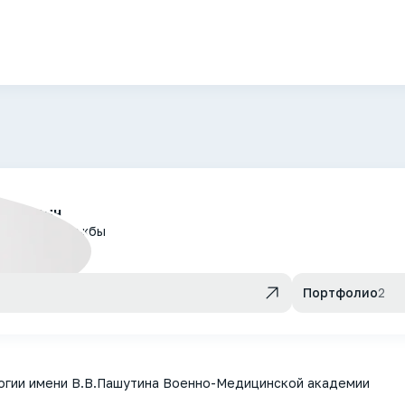
славович
ицинской службы
Портфолио
2
огии имени В.В.Пашутина Военно-Медицинской академии