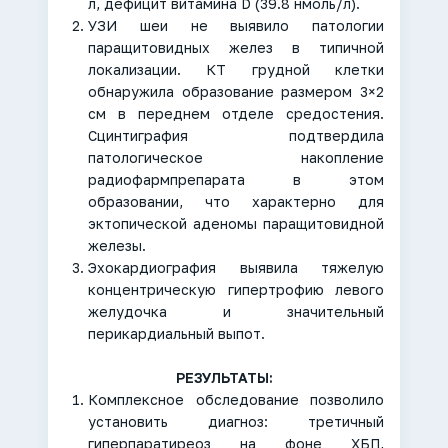
л, дефицит витамина D (39.8 нмоль/л).
УЗИ шеи не выявило патологии
паращитовидных желез в типичной
локализации. КТ грудной клетки
обнаружила образование размером 3×2
см в переднем отделе средостения.
Сцинтиграфия подтвердила
патологическое накопление
радиофармпрепарата в этом
образовании, что характерно для
эктопической аденомы паращитовидной
железы.
Эхокардиография выявила тяжелую
концентрическую гипертрофию левого
желудочка и значительный
перикардиальный выпот.
РЕЗУЛЬТАТЫ:
Комплексное обследование позволило
установить диагноз: третичный
гиперпаратиреоз на фоне ХБП,